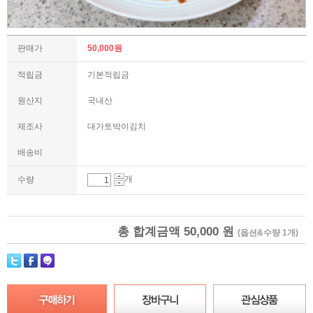
판매가
50,000원
적립금
기본적립금
원산지
국내산
제조사
대가토박이김치
배송비
개
수량
총 합계금액
50,000
원
(옵션&수량 1개)