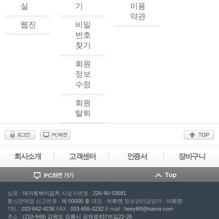
실
기
이용
약관
웹진
비밀
번호
찾기
회원
정보
수정
회원
탈퇴
회사소개
고객센터
인증서
장바구니
상호 :
대가토박이김치
사업자번호 :
226-90-53681
통신판매업 신고번호 :
제 00000 호
대표 :
이희연
정보관리담당자 :
이희연
TEL :
033-642-4236
FAX :
033-655-0232
E-mail :
heeyl69@naver.com
주소 :
(210-949) 강원도 강릉시 공제로437번길22-26