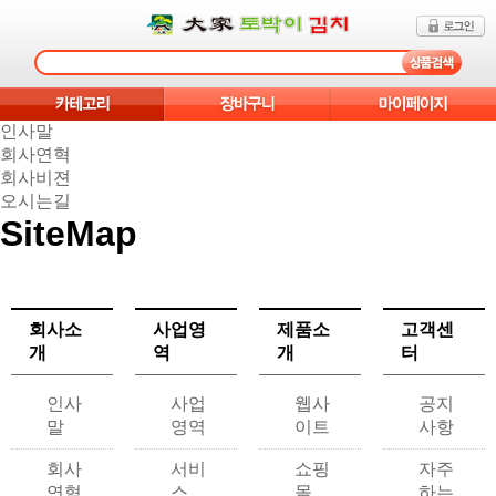
인사말
회사연혁
회사비젼
오시는길
SiteMap
회사소
사업영
제품소
고객센
개
역
개
터
인사
사업
웹사
공지
말
영역
이트
사항
회사
서비
쇼핑
자주
연혁
스
몰
하는